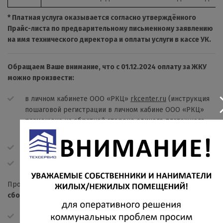
* Платная услуга оказывается согласно утверждённого
Прайс-листа по предварительному письменному заявлению
на имя технического директора и оплаты услуги в кассе УК.
Обращаем Ваше внимание, что c 01.12.2024 оплату за ЖКУ
можно произвести:
в личном кабинете ООО «РКЦ»
rkcenter.ru
(инструкция
пошаговой регистрации в личном кабине ООО «РКЦ»
размещена на обратной стороне единого платежного
документа);
по указанному в едином платежном документе QR-коду;
через приложение «Госуслуги Дом»;
Произвести оплату за жилищно-коммунальные услуги
со
сбором комиссии
:
в любом отделении банка по реквизитам указанным в