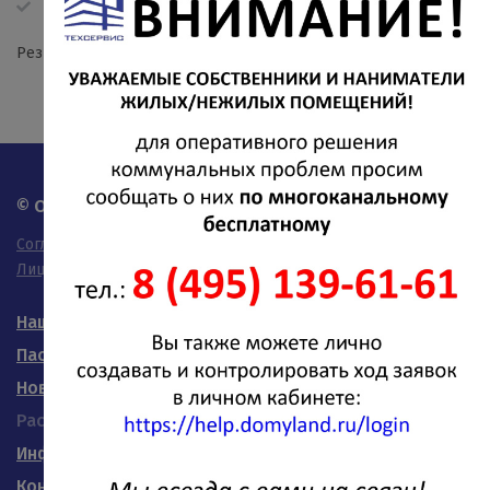
З/п от 40 000 руб.
Резюме направлять на эл. почту:
ooo_texservis86@mail.ru
© OOO "Техсервис" - 2026
Согласие на обработку персональных данных
Лицензия на осуществление деятельности
Наши дома
Паспортный стол
Новости
Раскрытие информации
Информация
Контакты