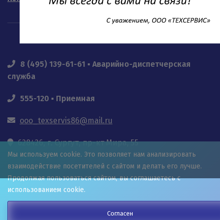
8 (495) 139-61-61 ▪ Аварийно-диспетчерская
служба
555-120 ▪ Приемная
ooo_texservis86@mail.ru
628426, г. Сургут, пр-кт Мира, 55
Мы используем cookie. Это позволяет нам анализировать
взаимодействие посетителей с сайтом и делать его лучше.
Продолжая пользоваться сайтом, вы соглашаетесь с
использованием cookie.
Согласен