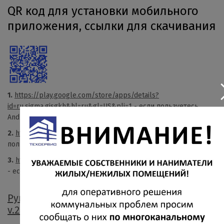
QR код для установки мобильного
приложения, ссылки для скачивания
1.
https://play.google.com/store/apps/details?
id=ru.sigma.gisgkh&hl=ru&gl=US&pli=1
- если пользуетесь
Android
2.
https://appgallery.huawei.com/app/C107546429
- если
пользуетесь устройством Huawei на Android
3.
https://apps.apple.com/ru/app/госуслуги-дом/id1616550510
- если пользуетесь устройством на IOS
Руководство пользователя Госуслуги. Дом
v.2.7.0