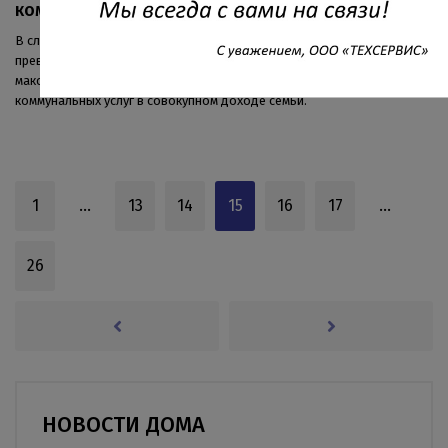
коммунальных услуг
В случае, если Ваши расходы на оплату жилищно-коммунальных услуг
превышают установленную региональным законодательством
максимально допустимую долю расходов на оплату жилищно-
коммунальных услуг в совокупном доходе семьи.
1
…
13
14
15
16
17
…
26
НОВОСТИ ДОМА