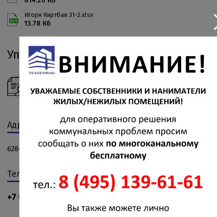
814.20 Кб
Игоря Киртбая 31-2.xlsx
13.78 Кб
Управляющий организацией
Треснев Дмитрий Александрович
Адрес
628426, РФ, ХМАО-Югра, г. Сургут, пр-кт Мира, д. 55
Телефон
+7 (3462) 555-120