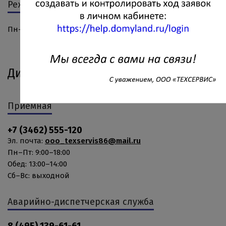
Режим работы и часы личного приёма граждан
Пн–Пт: 9:00–18:00 Обед: 13:00–14:00 Сб–Вс: выходной
Диспетчерская
Приёмная
+7 (3462) 555-120
Эл. почта:
ooo_texservis86@mail.ru
Пн–Пт: 9:00–18:00
Обед: 13:00–14:00
Сб–Вс: выходной
Аварийно-диспетчерская служба