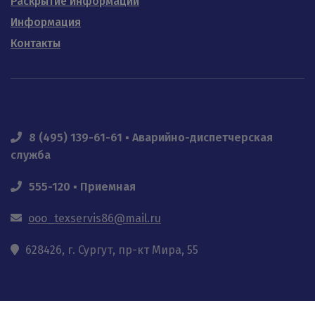
Раскрытие информации
Информация
Контакты
8 (495) 139-61-61 ▪ Аварийно-диспетчерская
служба
555-120 ▪ Приемная
ooo_texservis86@mail.ru
628426, г. Сургут, пр-кт Мира, 55