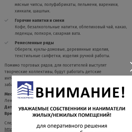
мясные чипсы, полуфабрикаты, пельмени, вареники,
хинкали, шашлык.
Горячие напитки и снеки
Кофе, безалкогольные напитки, облепиховый чай, какао,
леденцы, попкорн, сахарная вата.
Ремесленные ряды
Обереги, куклы-домовые, деревянные изделия,
текстильные салфетки, изделия ручной работы.
Помимо торговых рядов, для посетителей выступят
творческие коллективы, будут работать детские
интерактивные зоны, пройдут традиционные весенние
забавы, а также будет оформлена фотозона.
Место:
Центральная площадь Сургута (пересечение пр.
Ленина и ул. Университетской)
Дата:
19 апреля 2026 года
Время:
11:00 – 16:00
Следите за новостями в нашем аккаунте Вконтакте:
https://vk.com/proisvoditelsurgut