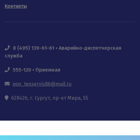
Контакты
8 (495) 139-61-61 ▪ Аварийно-диспетчерская
служба
555-120 ▪ Приемная
ooo_texservis86@mail.ru
628426, г. Сургут, пр-кт Мира, 55