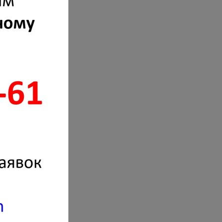
п к
 на