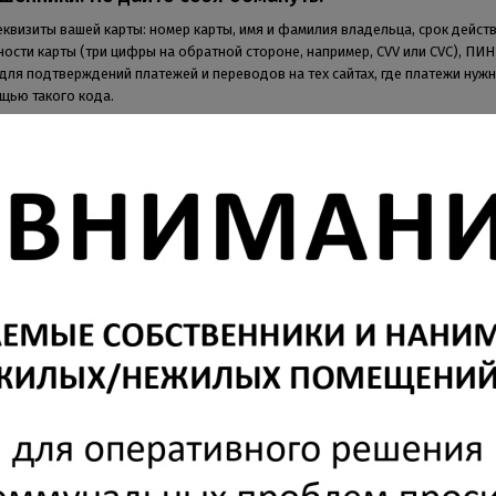
визиты вашей карты: номер карты, имя и фамилия владельца, срок действ
ости карты (три цифры на обратной стороне, например, CVV или CVC), ПИН
с для подтверждений платежей и переводов на тех сайтах, где платежи нуж
щью такого кода.
инвалидов-колясочников по вопросам защиты их
ав
ведения, что во исполнение поручения прокуратуры ХМАО-Югры ведётся
ов-колясочников по вопросам защиты их социальных прав, в том числе п
 жилых помещений для указанной категории граждан.
 2022 годом
крепкого здоровья и бодрости, тепла и уюта, интересных событий и добр