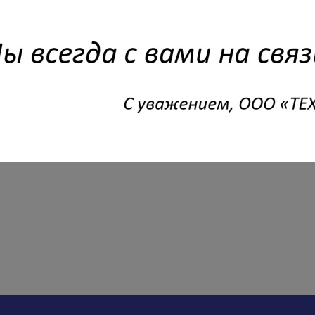
асности при украшении новогодней елки
и гирляндами
ел без происшествий, специалисты рекомендуют ответственно подойти к
 гирлянд и соблюдать правила их эксплуатации.