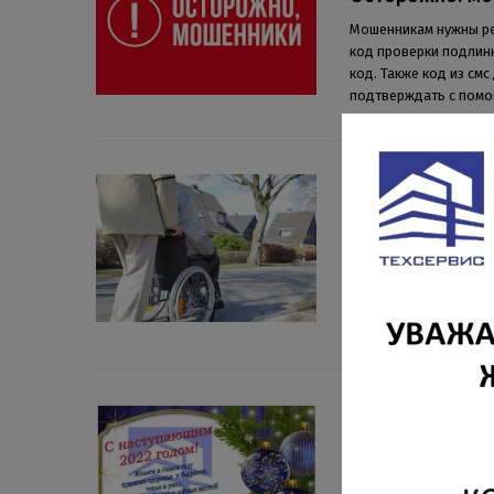
Мошенникам нужны рек
код проверки подлинн
код. Также код из см
подтверждать с помо
25 ЯНВАРЯ 2022
Личный приём 
социальных пр
Доводим до вашего с
личный приём инвалид
вопросу доступности
30 ДЕКАБРЯ 2021
C наступающим
Желаем в Новом году 