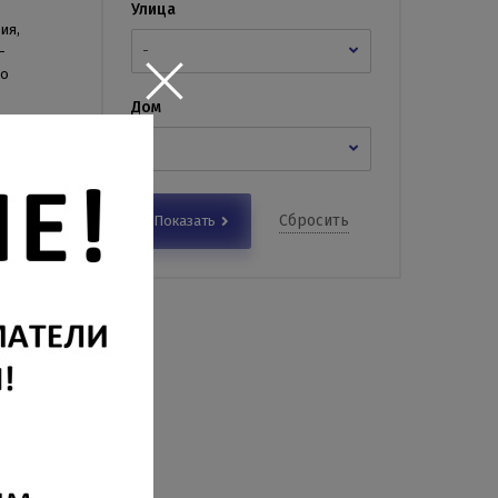
Улица
ия,
-
-
но
Дом
-
Сбросить
Показать
о
ых