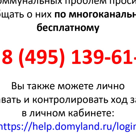
. Честно. ГИС ЖКХ
менная и удобная платформа, задача которой — сделать сферу жилищно-
тва для граждан более понятной и прозрачной, обеспечить простой досту
нных.
лько радость приносила
годняя ёлка не представляла собой опасности, необходимо установить её
и так, чтобы ветви не касались стен и потолка, а также находились на
и от электроприборов и печей.