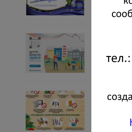
вестей!
28 ДЕКАБРЯ 2021
Просто. Удобно
ГИС ЖКХ — это совре
коммунального хозяйс
широкому перечню да
27 ДЕКАБРЯ 2021
Чтобы елка то
Для того, чтобы ново
устойчивом основании 
безопасном расстояни