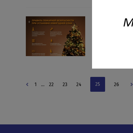
27 ДЕКАБРЯ 2021
Правила безоп
электрическим
Чтобы праздник прош
выбору электрических
25
1
…
22
23
24
26